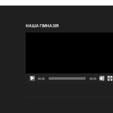
НАША ГІМНАЗІЯ
Відеопрогравач
00:00
05:55