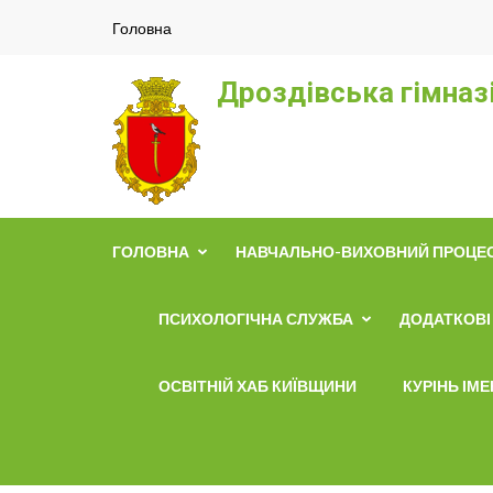
Перейти
Головна
до
вмісту
Дроздівська гімназ
(натисніть
Enter)
ГОЛОВНА
НАВЧАЛЬНО-ВИХОВНИЙ ПРОЦЕ
ПСИХОЛОГІЧНА СЛУЖБА
ДОДАТКОВІ 
ОСВІТНІЙ ХАБ КИЇВЩИНИ
КУРІНЬ ІМ