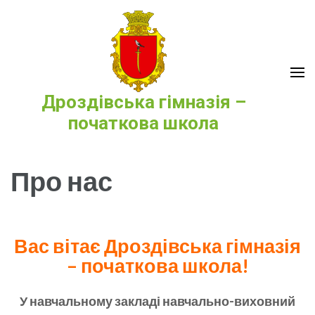
Перейти
до
вмісту
(натисніть
Enter)
Дроздівська гімназія –
початкова школа
Про нас
Вас вітає Дроздівська гімназія
– початкова школа!
У навчальному закладі навчально-виховний