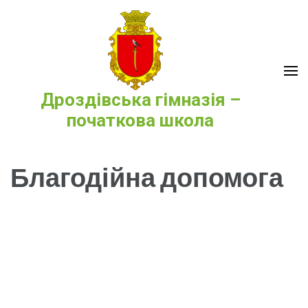
Перейти
до
вмісту
(натисніть
Enter)
Дроздівська гімназія –
початкова школа
Благодійна допомога